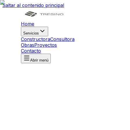
Saltar al contenido principal
Home
Servicios
Constructora
Consultora
Obras
Proyectos
Contacto
Abrir menú
Inicio
/
Obras